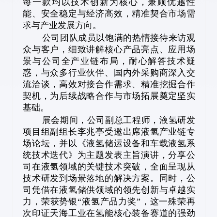
每一款均以技术创新为核心，兼顾优越性
能、安全稳定与经济高效，精准契合市场需
求与产业发展方向。
公司团队成员以饱满的热情接待来访观
众与客户，细致讲解核心产品亮点、应用场
景与公司全产业链布局，耐心解答技术疑
惑，与众多行业伙伴、国内外采购商深入交
流洽谈，高效对接合作需求、精准挖掘合作
契机，为后续战略合作与市场拓展奠定坚实
基础。
展会期间，公司副总工程师，液氢研发
项目组副组长李兆亭受邀出席液氢产业链专
场论坛，并以《液氢储运设备和车载液氢系
统技术迭代》为主题发表主旨演讲，分享公
司在液氢领域的关键技术突破，全面呈现从
技术研发到场景落地的解决方案。同时，公
司凭借在液氢储供领域的领先创新与卓越实
力，荣获势银“液氢产品力奖”，这一殊荣再
次印证天海工业在氢能核心装备赛道的强劲