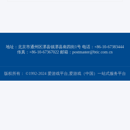
地址：北京市通州区漷县镇漷县南四街1号 电话：+86-10-67383444
传真：+86-10-67367022 邮箱：postmaster@btic.com.cn
版权所有： ©1992-2024 爱游戏平台,爱游戏（中国）一站式服务平台